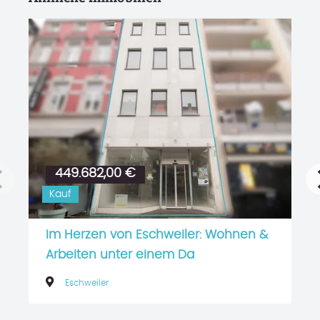
Schnellübersicht:
449.682,00 €
Kauf
Wohnfläche ca. 269 m²
13 Zimmer
Nutzfläche ca. 460 m²
Im Herzen von Eschweiler: Wohnen &
Immobilie auf Karte anzeigen
Arbeiten unter einem Da
Eschweiler