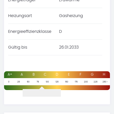
Energieträger
Erdwärme
Heizungsart
Gasheizung
Energieeffizienzklasse
D
Gültig bis
26.01.2033
A+
A
B
C
D
E
F
G
H
0
25
50
75
100
125
150
175
200
225
250 >