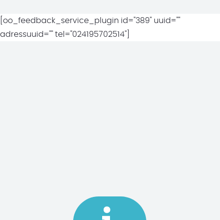
[oo_feedback_service_plugin id="389" uuid=""
adressuuid="" tel="024195702514"]