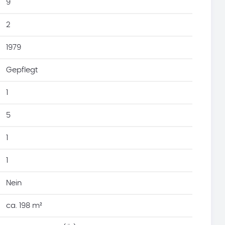
9
2
1979
Gepflegt
1
5
1
1
Nein
ca. 198 m²