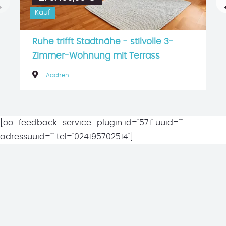
Kauf
Wohnfläche ca. 81 m²
3 Zimmer
Nutzfläche ca. 4 m²
Ruhe trifft Stadtnähe - stilvolle 3-
Immobilie auf Karte anzeigen
Zimmer-Wohnung mit Terrass
Aachen
[oo_feedback_service_plugin id="571" uuid=""
adressuuid="" tel="024195702514"]