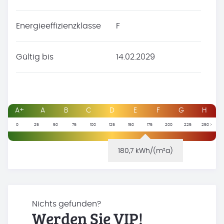
Energieeffizienzklasse
F
Gültig bis
14.02.2029
A+
A
B
C
D
E
F
G
H
0
25
50
75
100
125
150
175
200
225
250 >
180,7 kWh/(m²a)
Nichts gefunden?
Werden Sie VIP!