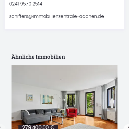
0241 9570 2514
schiffers@immobilienzentrale-aachen.de
Ähnliche Immobilien
Schnellübersicht:
279.400,00 €